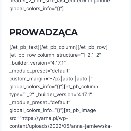
header_2_font_size_last_edited=”on|phone”
global_colors_info=”{}”]
PROWADZĄCA
[/et_pb_text][/et_pb_column][/et_pb_row]
[et_pb_row column_structure=”1_2,1_2″
_builder_version=”4.17.1″
_module_preset=”default”
custom_margin=”-7px|auto||auto||”
global_colors_info=”{}”][et_pb_column
type=”1_2″ _builder_version=”4.17.1″
_module_preset=”default”
global_colors_info=”{}”][et_pb_image
src=”https://yarna.pl/wp-
content/uploads/2022/05/anna-jarniewska-