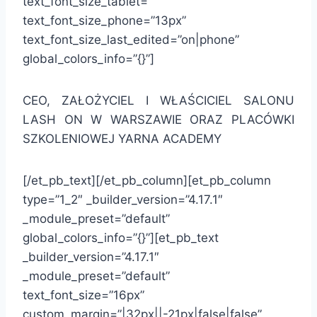
text_font_size_tablet=””
text_font_size_phone=”13px”
text_font_size_last_edited=”on|phone”
global_colors_info=”{}”]
CEO, ZAŁOŻYCIEL I WŁAŚCICIEL SALONU
LASH ON W WARSZAWIE ORAZ PLACÓWKI
SZKOLENIOWEJ YARNA ACADEMY
[/et_pb_text][/et_pb_column][et_pb_column
type=”1_2″ _builder_version=”4.17.1″
_module_preset=”default”
global_colors_info=”{}”][et_pb_text
_builder_version=”4.17.1″
_module_preset=”default”
text_font_size=”16px”
custom_margin=”|32px||-21px|false|false”