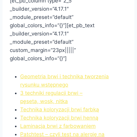
[et_pb_column type=”2_5″
_builder_version=”4.17.1″
_module_preset=”default”
global_colors_info=”{}”][et_pb_text
_builder_version=”4.17.1″
_module_preset=”default”
custom_margin=”23px|||||”
global_colors_info=”{}”]
Geometria brwi i technika tworzenia
rysunku
wstępnego
3 techniki regulacji brwi –
pęseta,
wosk,
nitka
Technika koloryzacji brwi farbką
Technika koloryzacji brwi henną
Laminacja brwi z farbowaniem
Patchtest – czyli test na alergię na