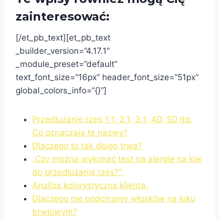
zainteresować:
[/et_pb_text][et_pb_text
_builder_version=”4.17.1″
_module_preset=”default”
text_font_size=”16px” header_font_size=”51px”
global_colors_info=”{}”]
Przedłużanie rzęs 1:1, 2:1, 3:1, 4D, 5D itd.
Co oznaczają te nazwy?
Dlaczego to tak długo trwa?
„Czy można wykonać test na alergię na klej
do przedłużania rzęs?”
Analiza kolorystyczna klienta.
Dlaczego nie podcinamy włosków na łuku
brwiowym?