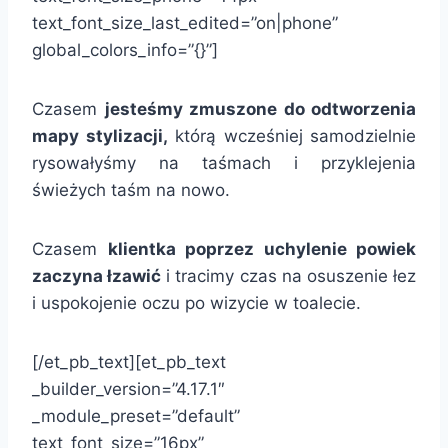
text_font_size_last_edited=”on|phone”
global_colors_info=”{}”]
Czasem
jesteśmy zmuszone do odtworzenia
mapy stylizacji,
którą wcześniej samodzielnie
rysowałyśmy na taśmach i przyklejenia
świeżych taśm na nowo.
Czasem
klientka poprzez uchylenie powiek
zaczyna łzawić
i tracimy czas na osuszenie łez
i uspokojenie oczu po wizycie w toalecie.
[/et_pb_text][et_pb_text
_builder_version=”4.17.1″
_module_preset=”default”
text_font_size=”16px”