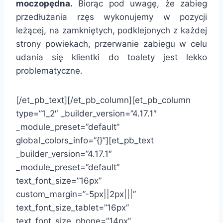
moczopędna.
Biorąc pod uwagę, że zabieg
przedłużania rzęs wykonujemy w pozycji
leżącej, na zamkniętych, podklejonych z każdej
strony powiekach, przerwanie zabiegu w celu
udania się klientki do toalety jest lekko
problematyczne.
[/et_pb_text][/et_pb_column][et_pb_column
type=”1_2″ _builder_version=”4.17.1″
_module_preset=”default”
global_colors_info=”{}”][et_pb_text
_builder_version=”4.17.1″
_module_preset=”default”
text_font_size=”16px”
custom_margin=”-5px||2px|||”
text_font_size_tablet=”16px”
text_font_size_phone=”14px”