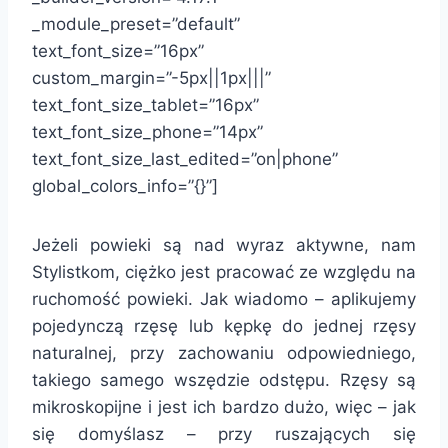
_module_preset=”default”
text_font_size=”16px”
custom_margin=”-5px||1px|||”
text_font_size_tablet=”16px”
text_font_size_phone=”14px”
text_font_size_last_edited=”on|phone”
global_colors_info=”{}”]
Jeżeli powieki są nad wyraz aktywne, nam
Stylistkom, ciężko jest pracować ze względu na
ruchomość powieki. Jak wiadomo – aplikujemy
pojedynczą rzęsę lub kępkę do jednej rzęsy
naturalnej, przy zachowaniu odpowiedniego,
takiego samego wszędzie odstępu. Rzęsy są
mikroskopijne i jest ich bardzo dużo, więc – jak
się domyślasz – przy ruszających się