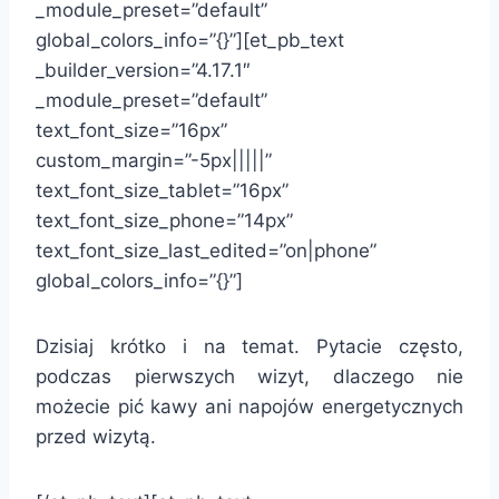
_module_preset=”default”
global_colors_info=”{}”][et_pb_text
_builder_version=”4.17.1″
_module_preset=”default”
text_font_size=”16px”
custom_margin=”-5px|||||”
text_font_size_tablet=”16px”
text_font_size_phone=”14px”
text_font_size_last_edited=”on|phone”
global_colors_info=”{}”]
Dzisiaj krótko i na temat. Pytacie często,
podczas pierwszych wizyt, dlaczego nie
możecie pić kawy ani napojów energetycznych
przed wizytą.