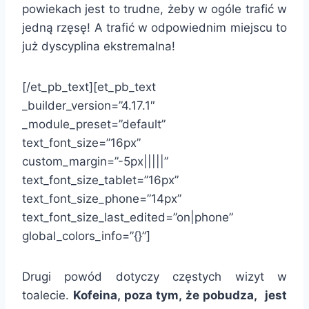
powiekach jest to trudne, żeby w ogóle trafić w
jedną rzęsę! A trafić w odpowiednim miejscu to
już dyscyplina ekstremalna!
[/et_pb_text][et_pb_text
_builder_version=”4.17.1″
_module_preset=”default”
text_font_size=”16px”
custom_margin=”-5px|||||”
text_font_size_tablet=”16px”
text_font_size_phone=”14px”
text_font_size_last_edited=”on|phone”
global_colors_info=”{}”]
Drugi powód dotyczy częstych wizyt w
toalecie.
Kofeina, poza tym, że pobudza,
jest