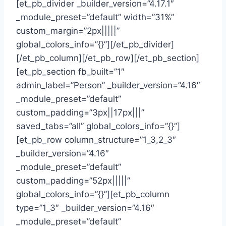
[et_pb_divider _builder_version=”4.17.1″
_module_preset=”default” width=”31%”
custom_margin=”2px|||||”
global_colors_info=”{}”][/et_pb_divider]
[/et_pb_column][/et_pb_row][/et_pb_section]
[et_pb_section fb_built=”1″
admin_label=”Person” _builder_version=”4.16″
_module_preset=”default”
custom_padding=”3px||17px|||”
saved_tabs=”all” global_colors_info=”{}”]
[et_pb_row column_structure=”1_3,2_3″
_builder_version=”4.16″
_module_preset=”default”
custom_padding=”52px|||||”
global_colors_info=”{}”][et_pb_column
type=”1_3″ _builder_version=”4.16″
_module_preset=”default”