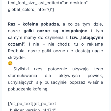
text_font_size_last_edited=”on|desktop”
global_colors_info=”{}”]
Raz – kofeina pobudza
, a co za tym idzie,
nasze
gałki oczne są niespokojne
i tym
samym mamy do czynienia z
tzw. „latającymi
oczami”.
I nie – nie chodzi tu o reklamę
Redbula, nasze gałki oczne nie dostają nagle
skrzydeł.
Stylistki rzęs potocznie używają tego
sformułowania dla aktywnych powiek,
uchylających się pulsacyjnie poprzez właśnie
pobudzenie kofeiną.
[/et_pb_text][et_pb_text
_builder_version=”4.17.1″