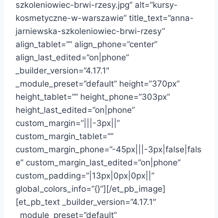
szkoleniowiec-brwi-rzesy.jpg” alt=”kursy-
kosmetyczne-w-warszawie” title_text=”anna-
jarniewska-szkoleniowiec-brwi-rzesy”
align_tablet=”” align_phone=”center”
align_last_edited=”on|phone”
_builder_version=”4.17.1″
_module_preset=”default” height=”370px”
height_tablet=”” height_phone=”303px”
height_last_edited=”on|phone”
custom_margin=”|||-3px||”
custom_margin_tablet=””
custom_margin_phone=”-45px|||-3px|false|fals
e” custom_margin_last_edited=”on|phone”
custom_padding=”|13px|0px|0px||”
global_colors_info=”{}”][/et_pb_image]
[et_pb_text _builder_version=”4.17.1″
_module_preset=”default”