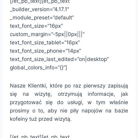
[/et_pb_text][et_pb_text
_builder_version=”4.17.1″
_module_preset=”default”
text_font_size=”16px”
custom_margin=”-5px||0px|||”
text_font_size_tablet=”16px”
text_font_size_phone=”14px”
text_font_size_last_edited=”on|desktop”
global_colors_info=”{}”]
Nasze Klientki, które po raz pierwszy zapisują
się na wizytę, otrzymują informacje, jak
przygotować się do usługi, w tym właśnie
prosimy o to, aby nie piły napojów na bazie
kofeiny tuż przed wizytą.
[/et_pb_text][et_pb_text