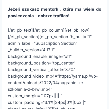
Jeżeli szukasz mentorki, która ma wiele do
powiedzenia – dobrze trafiłaś!
[/et_pb_text][/et_pb_column][/et_pb_row]
[/et_pb_section][et_pb_section fb_built=”1″
admin_label=”Subscription Section”
_builder_version=”4.17.1″
background_enable_image=”off”
background_position=”top_center”
background_vertical_offset=”37%”
background_video_mp4=”https://yarna.pl/wp-
content/uploads/2022/04/nagranie-ze-
szkolenia-z-brwi.mp4″
custom_margin=”107px|||||”
custom_padding=”3.1%|34px|0%|0px||”