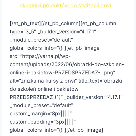
składniki produktów do stylizacji brwi
[/et_pb_text][/et_pb_column][et_pb_column
type=”3_5″ _builder_version=”4.17.1″
_module_preset=”default”
global_colors_info=”{}”][et_pb_image
src=”https://yarna.pl/wp-
content/uploads/2022/06/obrazki-do-szkolen-
online-i-pakietow-PRZEDSPRZEDAZ-1.png”
alt=”zniżka na kursy z brwi” title_text=”obrazki
do szkoleń online i pakietów –
PRZEDSPRZEDAZ (1)” _builder_version=”4.17.1″
_module_preset=”default”
custom_margin=”8px|||||”
custom_padding=”3px|||||”
global_colors_info=”{}”][/et_pb_image]