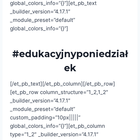
global_colors_info=”{}”][et_pb_text
_builder_version=”4.17.1″
_module_preset=”default”
global_colors_info=”{}”]
#edukacyjnyponiedział
ek
[/et_pb_text][/et_pb_column][/et_pb_row]
[et_pb_row column_structure=”1_2,1_2″
_builder_version=”4.17.1″
_module_preset=”default”
custom_padding=”10px|||||”
global_colors_info=”{}”][et_pb_column
type=”1_2″ _builder_version=”4.17.1″