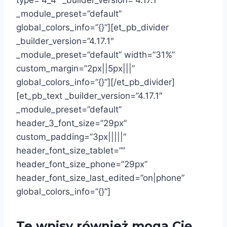
type=”4_4″ _builder_version=”4.17.1″
_module_preset=”default”
global_colors_info=”{}”][et_pb_divider
_builder_version=”4.17.1″
_module_preset=”default” width=”31%”
custom_margin=”2px||5px|||”
global_colors_info=”{}”][/et_pb_divider]
[et_pb_text _builder_version=”4.17.1″
_module_preset=”default”
header_3_font_size=”29px”
custom_padding=”3px|||||”
header_font_size_tablet=””
header_font_size_phone=”29px”
header_font_size_last_edited=”on|phone”
global_colors_info=”{}”]
Te wpisy również mogą Cię