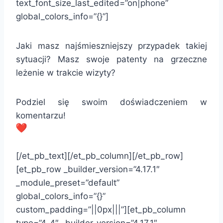
text_font_size_last_edited=”on|phone”
global_colors_info=”{}”]
Jaki masz najśmieszniejszy przypadek takiej
sytuacji? Masz swoje patenty na grzeczne
leżenie w trakcie wizyty?
Podziel się swoim doświadczeniem w
komentarzu!
[/et_pb_text][/et_pb_column][/et_pb_row]
[et_pb_row _builder_version=”4.17.1″
_module_preset=”default”
global_colors_info=”{}”
custom_padding=”||0px|||”][et_pb_column