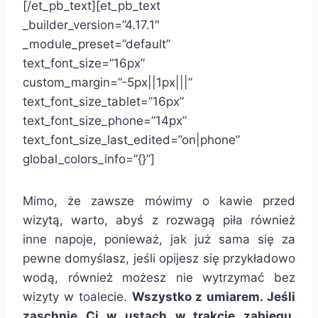
[/et_pb_text][et_pb_text
_builder_version=”4.17.1″
_module_preset=”default”
text_font_size=”16px”
custom_margin=”-5px||1px|||”
text_font_size_tablet=”16px”
text_font_size_phone=”14px”
text_font_size_last_edited=”on|phone”
global_colors_info=”{}”]
Mimo, że zawsze mówimy o kawie przed
wizytą, warto, abyś z rozwagą piła również
inne napoje, ponieważ, jak już sama się za
pewne domyślasz, jeśli opijesz się przykładowo
wodą, również możesz nie wytrzymać bez
wizyty w toalecie.
Wszystko z umiarem. Jeśli
zaschnie Ci w ustach w trakcie zabiegu,