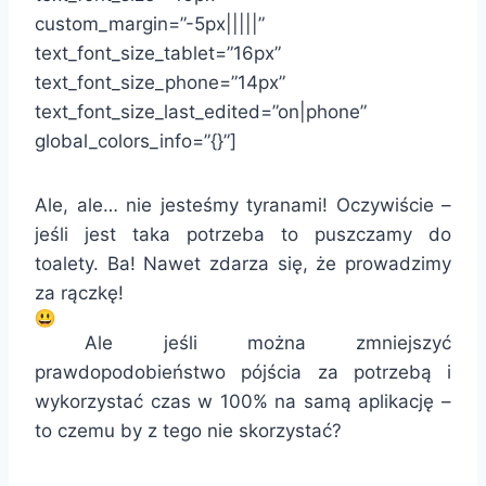
custom_margin=”-5px|||||”
text_font_size_tablet=”16px”
text_font_size_phone=”14px”
text_font_size_last_edited=”on|phone”
global_colors_info=”{}”]
Ale, ale… nie jesteśmy tyranami! Oczywiście –
jeśli jest taka potrzeba to puszczamy do
toalety. Ba! Nawet zdarza się, że prowadzimy
za rączkę!
Ale jeśli można zmniejszyć
prawdopodobieństwo pójścia za potrzebą i
wykorzystać czas w 100% na samą aplikację –
to czemu by z tego nie skorzystać?