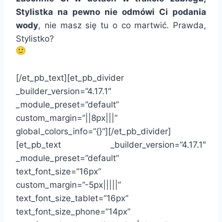
Stylistka na pewno nie odmówi Ci podania
wody
, nie masz się tu o co martwić. Prawda,
Stylistko?
[/et_pb_text][et_pb_divider
_builder_version=”4.17.1″
_module_preset=”default”
custom_margin=”||8px|||”
global_colors_info=”{}”][/et_pb_divider]
[et_pb_text _builder_version=”4.17.1″
_module_preset=”default”
text_font_size=”16px”
custom_margin=”-5px|||||”
text_font_size_tablet=”16px”
text_font_size_phone=”14px”