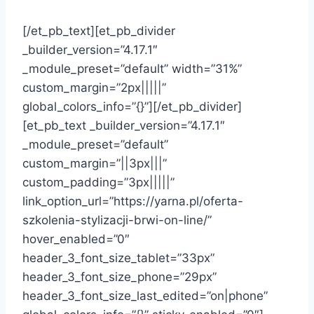
[/et_pb_text][et_pb_divider
_builder_version=”4.17.1″
_module_preset=”default” width=”31%”
custom_margin=”2px|||||”
global_colors_info=”{}”][/et_pb_divider]
[et_pb_text _builder_version=”4.17.1″
_module_preset=”default”
custom_margin=”||3px|||”
custom_padding=”3px|||||”
link_option_url=”https://yarna.pl/oferta-
szkolenia-stylizacji-brwi-on-line/”
hover_enabled=”0″
header_3_font_size_tablet=”33px”
header_3_font_size_phone=”29px”
header_3_font_size_last_edited=”on|phone”