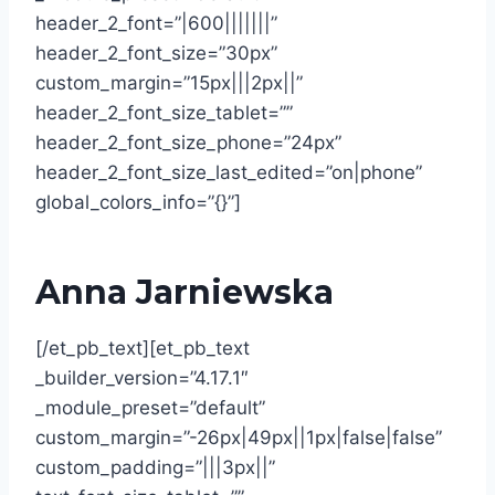
header_2_font=”|600|||||||”
header_2_font_size=”30px”
custom_margin=”15px|||2px||”
header_2_font_size_tablet=””
header_2_font_size_phone=”24px”
header_2_font_size_last_edited=”on|phone”
global_colors_info=”{}”]
Anna Jarniewska
[/et_pb_text][et_pb_text
_builder_version=”4.17.1″
_module_preset=”default”
custom_margin=”-26px|49px||1px|false|false”
custom_padding=”|||3px||”