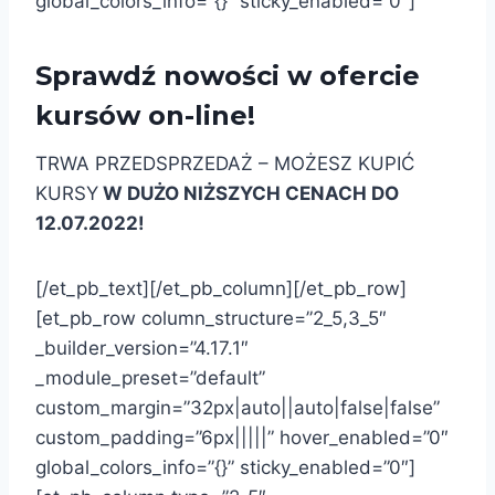
global_colors_info=”{}” sticky_enabled=”0″]
Sprawdź nowości w ofercie
kursów on-line!
TRWA PRZEDSPRZEDAŻ – MOŻESZ KUPIĆ
KURSY
W DUŻO NIŻSZYCH CENACH DO
12.07.2022!
[/et_pb_text][/et_pb_column][/et_pb_row]
[et_pb_row column_structure=”2_5,3_5″
_builder_version=”4.17.1″
_module_preset=”default”
custom_margin=”32px|auto||auto|false|false”
custom_padding=”6px|||||” hover_enabled=”0″
global_colors_info=”{}” sticky_enabled=”0″]