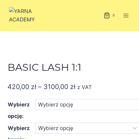
Przejdź
do
0
treści
BASIC LASH 1:1
Zakres
420,00
zł
–
3100,00
zł
z VAT
cen:
Wybierz
od
opcję:
420,00 zł
do
Wybierz