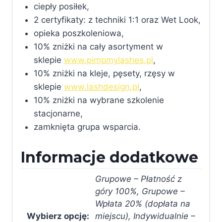
ciepły posiłek,
2 certyfikaty: z techniki 1:1 oraz Wet Look,
opieka poszkoleniowa,
10% zniżki na cały asortyment w
sklepie
www.pimpmylashes.pl
,
10% zniżki na kleje, pęsety, rzęsy w
sklepie
www.lashdesign.pl
,
10% zniżki na wybrane szkolenie
stacjonarne,
zamknięta grupa wsparcia.
Informacje dodatkowe
Grupowe – Płatność z
góry 100%, Grupowe –
Wpłata 20% (dopłata na
Wybierz opcję:
miejscu), Indywidualnie –