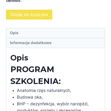
3100,00 zł
termin:
ilość
Dodaj do koszyka
BASIC
LASH
1:1
Opis
Informacje dodatkowe
Opis
PROGRAM
SZKOLENIA:
Anatomia rzęs naturalnych,
Budowa oka,
BHP – dezynfekcja, wybór narzędzi,
produktów, sprzętu i akcesoriów,