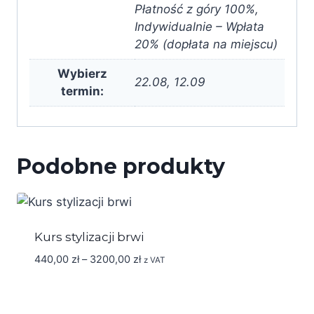
Płatność z góry 100%,
Indywidualnie – Wpłata
20% (dopłata na miejscu)
Wybierz
22.08, 12.09
termin:
Podobne produkty
Kurs stylizacji brwi
Zakres
440,00
zł
–
3200,00
zł
z VAT
cen:
od
440,00 zł