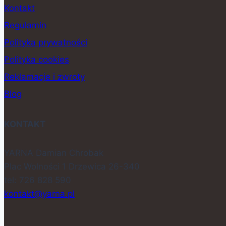
Kontakt
Regulamin
Polityka prywatności
Polityka cookies
Reklamacje i zwroty
Blog
KONTAKT
YARNA Damian Chrobak
Plac Wolności 1 Drzewica 26-340
tel: 726 828 590
kontakt@yarna.pl