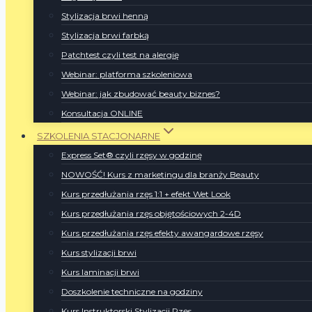
Stylizacja brwi henną
Stylizacja brwi farbką
Patchtest czyli test na alergię
Webinar: platforma szkoleniowa
Webinar: jak zbudować beauty biznes?
Konsultacja ONLINE
SZKOLENIA STACJONARNE
Express Set® czyli rzęsy w godzinę
NOWOŚĆ! Kurs z marketingu dla branży Beauty
Kurs przedłużania rzęs 1:1 + efekt Wet Look
Kurs przedłużania rzęs objętościowych 2-4D
Kurs przedłużania rzęs efekty awangardowe rzęsy
Kurs stylizacji brwi
Kurs laminacji brwi
Doszkolenie techniczne na godziny
Kurs Instruktorski Stylizacji Rzęs