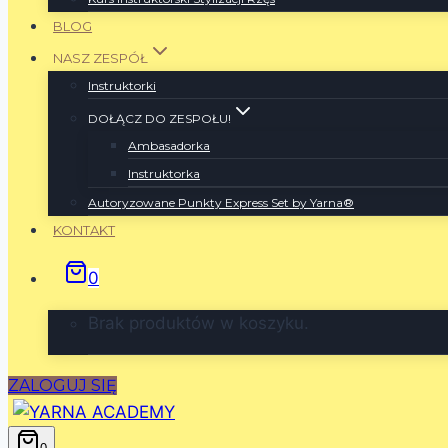
BLOG
NASZ ZESPÓŁ
Instruktorki
DOŁĄCZ DO ZESPOŁU!
Ambasadorka
Instruktorka
Autoryzowane Punkty Express Set by Yarna®
KONTAKT
0
Brak produktów w koszyku.
ZALOGUJ SIĘ