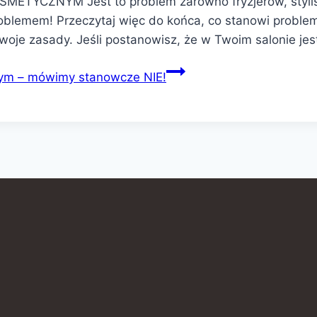
ETYCZNYM Jest to problem zarówno fryzjerów, stylist
blemem! Przeczytaj więc do końca, co stanowi problem 
woje zasady. Jeśli postanowisz, że w Twoim salonie je
ym – mówimy stanowcze NIE!