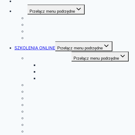
ZALOGUJ SIĘ DO PLATFORMY
SKLEP
Przełącz menu podrzędne
Rzęsy
Pęsety
Pędzelki
Dla instruktorek
SZKOLENIA ONLINE
Przełącz menu podrzędne
Express Set By Yarna®
Przełącz menu podrzędne
BASIC
STANDARD
PRO
Lami effect
Geometria brwi
Regulacja brwi
Stylizacja brwi henną
Stylizacja brwi farbką
Patchtest czyli test na alergię
Webinar: platforma szkoleniowa
Webinar: jak zbudować beauty biznes?