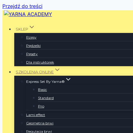
Przejdź do treści
SKLEP
Rzęsy
Pędzelki
Pęsety
Dla instruktorek
SZKOLENIA ONLINE
Express Set By Yarna®
Basic
Standard
Pro
Lami effect
Geometria brwi
Regulacja brwi