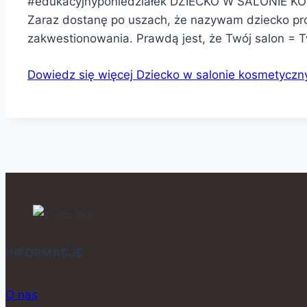
#edukacyjnyponiedziałek DZIECKO W SALONIE KOSM
Zaraz dostanę po uszach, że nazywam dziecko pro
zakwestionowania. Prawdą jest, że Twój salon = T
Dowiedz się więcej
Dziecko w salonie kosmetyczn
INFORMACJE
O nas