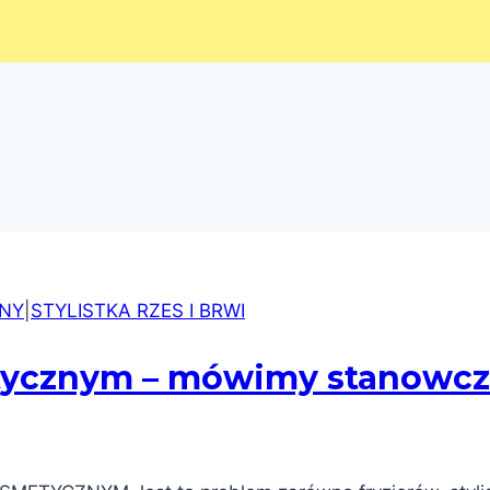
NY
|
STYLISTKA RZES I BRWI
tycznym – mówimy stanowcze