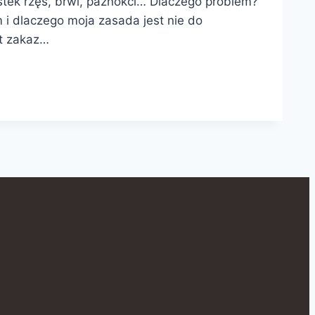
ek rzęs, brwi, paznokci… Dlaczego problem?
i dlaczego moja zasada jest nie do
st zakaz…